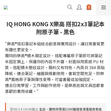
IQ HONG KONG X樂高 搭扣2x3筆記本
附原子筆 - 黑色
"樂高®搭扣筆記本組結合創意與實用設計，讓日常書寫更
有趣也更安全。
獨特的樂高®積木鎖定設計，搭配專屬原子筆即可將筆記
本固定鎖上，保護你的內容不外露。封面採用質感 PU 材
質，搭配積木壓紋設計，簡約又有特色。內頁共 384 頁點
陣紙，適合筆記、繪圖與規劃使用，書寫空間充足。附樂
高®風格原子筆與彈性束帶，可當書籤或加強固定。
適合日常學習、工作與創作使用，是樂高迷與文具控都會
喜歡的實用收藏。"
至
08/14 16:00
截止
全店，購物淨價滿$300獲贈香港書展貴賓進