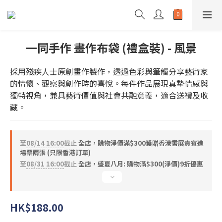
一同手作 畫作布袋 (禮盒裝) - 風景
採用殘疾人士原創畫作製作，透過色彩與筆觸分享藝術家
的情懷、觀察與創作時的喜悅。每件作品展現真摯情感與
獨特視角，兼具藝術價值與社會共融意義，適合送禮及收
藏。
至
08/14 16:00
截止
全店，購物淨價滿$300獲贈香港書展貴賓進
場票兩張 (只限香港訂單)
至
08/31 16:00
截止
全店，盛夏八月: 購物滿$300(淨價)9折優惠
HK$188.00