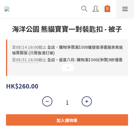
海洋公園 熊貓寶寶一對裝匙扣 - 被子
至
08/14 16:00
截止
全店，購物淨價滿$300獲贈香港書展貴賓進
場票兩張 (只限香港訂單)
至
08/31 16:00
截止
全店，盛夏八月: 購物滿$300(淨價)9折優惠
HK$260.00
加入購物車