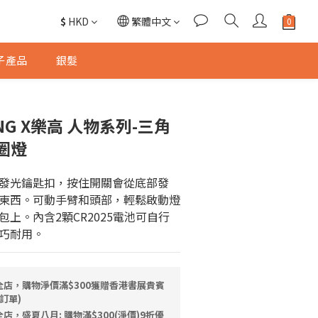
$
HKD
繁體中文
子產品
銀髮
ONG X樂高 人物系列-三角
圈燈
發光鑰匙扣，按住開關會從底部發
東西。可動手臂和頭部，輕鬆啟動燈
上。內含2顆CR2025電池可自行
巧耐用。
全店，購物淨價滿$300獲贈香港書展貴賓
訂單)
店，盛夏八月: 購物滿$300(淨價)9折優