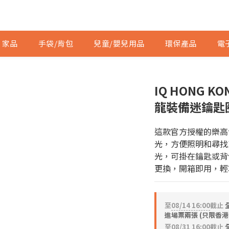
家品
手袋/背包
兒童/嬰兒用品
環保產品
電
IQ HONG K
龍裝備迷鑰匙
這款官方授權的樂高
光，方便照明和尋找
光，可掛在鑰匙或背包
更換，開箱即用，輕
至
08/14 16:00
截止
進場票兩張 (只限香港
至
08/31 16:00
截止
全