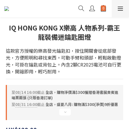
IQ HONG KONG X樂高 人物系列-霸王
龍裝備迷鑰匙圈燈
這款官方授權的樂高發光鑰匙扣，按住開關會從底部發
光，方便照明和尋找東西。可動手臂和頭部，輕鬆啟動燈
光，可掛在鑰匙或背包上。內含2顆CR2025電池可自行更
換，開箱即用，輕巧耐用。
至
08/14 16:00
截止
全店，購物淨價滿$300獲贈香港書展貴賓進
場票兩張 (只限香港訂單)
至
08/31 16:00
截止
全店，盛夏八月: 購物滿$300(淨價)9折優惠