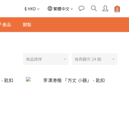
$
HKD
繁體中文
子產品
銀髮
商品排序
每頁顯示 24 個