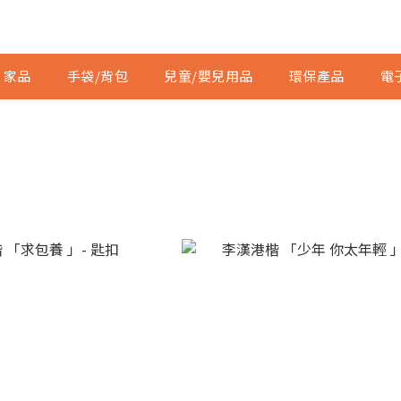
家品
手袋/背包
兒童/嬰兒用品
環保產品
電