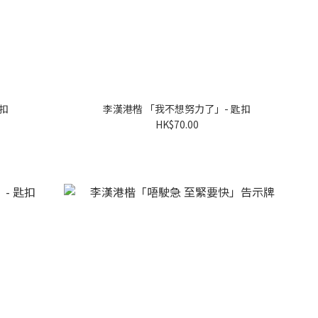
扣
李漢港楷 「我不想努力了」- 匙扣
HK$70.00