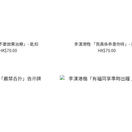
不要放棄治療」- 匙扣
李漢港楷 「我真係恭喜你呀」-
HK$70.00
HK$70.00