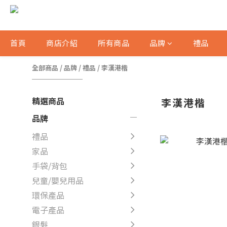
首頁
商店介紹
所有商品
品牌
禮品
全部商品
/
品牌
/
禮品
/
李漢港楷
精選商品
李漢港楷
品牌
禮品
家品
手袋/背包
兒童/嬰兒用品
環保產品
電子產品
銀髮