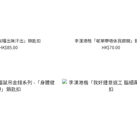
有糧出無汗出」鎖匙扣
李漢港楷「呢單嘢唔係我跟開」
HK$85.00
HK$70.00