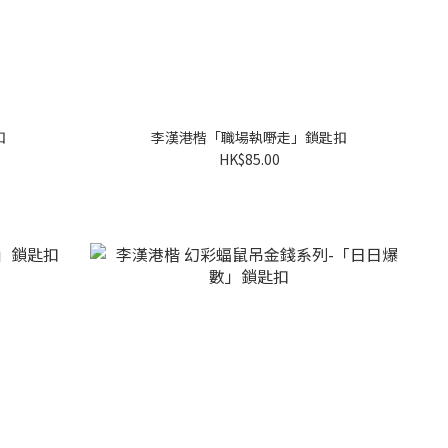
扣
李漢港楷「職場執嘢走」鎖匙扣
HK$85.00