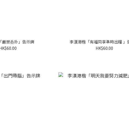
「嚴禁呑扑」告示牌
李漢港楷「有福同享準時出糧 」
HK$60.00
HK$60.00